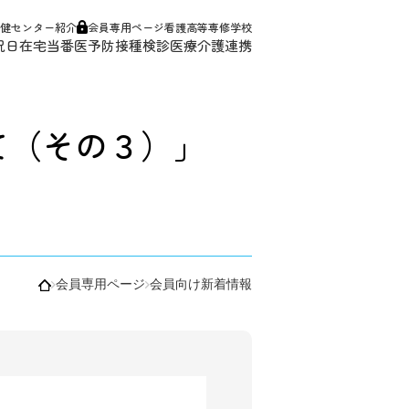
健センター紹介
会員専用ページ
看護高等専修学校
祝日在宅当番医
予防接種
検診
医療介護連携
て（その３）｣
会員専用ページ
会員向け新着情報