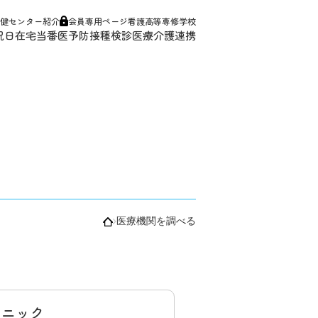
健センター紹介
会員専用ページ
看護高等専修学校
祝日在宅当番医
予防接種
検診
医療介護連携
医療機関を調べる
リニック