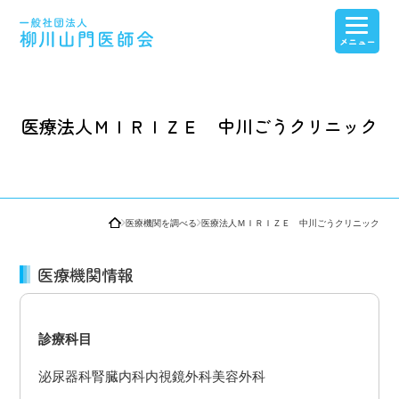
医療介護連携
医師会紹介・産業保健センター紹介
会員専用ページ
看護高等専修学校
医療法人ＭＩＲＩＺＥ 中川ごうクリニック
医療機関を調べる
医療法人ＭＩＲＩＺＥ 中川ごうクリニック
医療機関情報
診療科目
泌尿器科
腎臓内科
内視鏡外科
美容外科