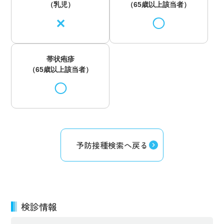
（乳児）
（65歳以上該当者）
✕
◯
帯状疱疹
（65歳以上該当者）
◯
予防接種検索へ戻る
検診情報